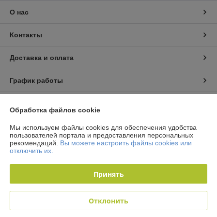
О нас
Контакты
Доставка и оплата
График работы
Полная версия сайта
Обработка файлов cookie
Политика обработки cookies
Мы используем файлы cookies для обеспечения удобства
пользователей портала и предоставления персональных
рекомендаций.
Вы можете настроить файлы cookies или
Сайт создан на платформе Deal.by
отключить их.
Принять
Информация для покупателя
Юридическое лицо:
Общество с ограниченной ответственностью
Отклонить
"Технологии автосервиса"
г. Минск, ул. Тимошенко 8, оф 9Н