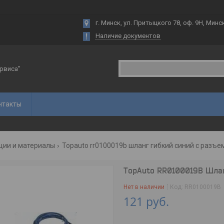
г. Минск, ул. Притыцкого 78, оф. 9Н, Минс
Наличие документов
рвиса"
нтакты
ции и материалы
Topauto rr0100019b шланг гибкий синий с разъем
TopAuto RR0100019B Шланг
Нет в наличии
Код:
RR0100019B
121
руб.