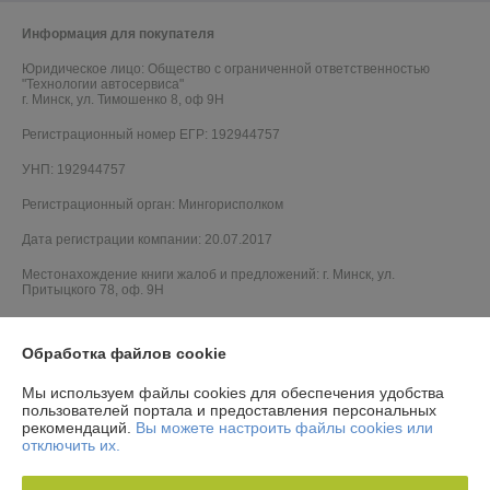
Информация для покупателя
Юридическое лицо:
Общество с ограниченной ответственностью
"Технологии автосервиса"
г. Минск, ул. Тимошенко 8, оф 9Н
Регистрационный номер ЕГР: 192944757
УНП: 192944757
Регистрационный орган: Мингорисполком
Дата регистрации компании: 20.07.2017
Местонахождение книги жалоб и предложений: г. Минск, ул.
Притыцкого 78, оф. 9Н
Обработка файлов cookie
Мы используем файлы cookies для обеспечения удобства
пользователей портала и предоставления персональных
рекомендаций.
Вы можете настроить файлы cookies или
отключить их.