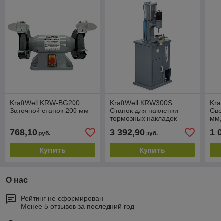
KraftWell KRW-BG200
KraftWell KRW300S
Kra
Заточной станок 200 мм
Станок для наклепки
Све
тормозных накладок
мм,
(гидро)
768,10
3 392,90
1 
руб.
руб.
Купить
Купить
О нас
Рейтинг не сформирован
Менее 5 отзывов за последний год