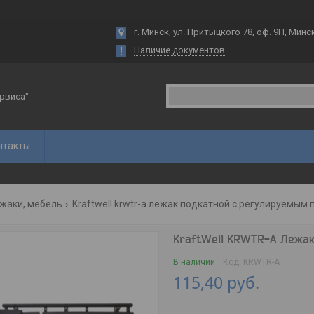
г. Минск, ул. Притыцкого 78, оф. 9Н, Минс
Наличие документов
рвиса"
нтакты
жаки, мебель
Kraftwell krwtr-a лежак подкатной с регулируемым
KraftWell KRWTR-A Лежак
В наличии
Код:
KRWTR-A
115,40
руб.