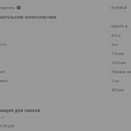
одитель
KraftWell
ОВАТЕЛЬСКИЕ ХАРАКТЕРИСТИКИ
KRWTR-A
8.5 кг.
утто
9 кг.
110 мм.
1020 мм.
рия
Лежаки, м
 мест
1 шт.
425 мм.
ация для заказа
5,40
руб.