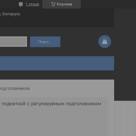
1 отзыв
Корзина
к, Беларусь
Поиск...
 подголовником
 подкатной с регулируемым подголовником