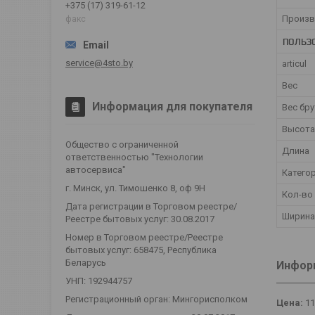
+375 (17) 319-61-12
Произв
факс
ПОЛЬЗ
service@4sto.by
articul
Вес
Информация для покупателя
Вес бр
Высота
Общество с ограниченной
Длина
ответственностью "Технологии
автосервиса"
Катего
г. Минск, ул. Тимошенко 8, оф 9Н
Кол-во
Дата регистрации в Торговом реестре/
Ширина
Реестре бытовых услуг: 30.08.2017
Номер в Торговом реестре/Реестре
бытовых услуг: 658475, Республика
Беларусь
Информ
УНП: 192944757
Регистрационный орган: Мингорисполком
Цена:
11