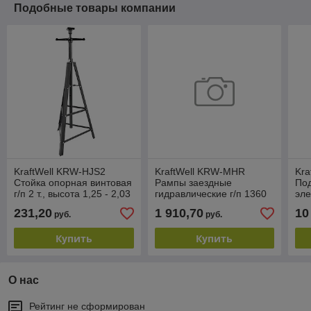
Подобные товары компании
KraftWell KRW-HJS2
KraftWell KRW-MHR
Kra
Стойка опорная винтовая
Рампы заездные
Под
г/п 2 т., высота 1,25 - 2,03
гидравлические г/п 1360
эле
м.
кг. комплект 2 шт.
анк
231,20
1 910,70
10
руб.
руб.
Купить
Купить
О нас
Рейтинг не сформирован