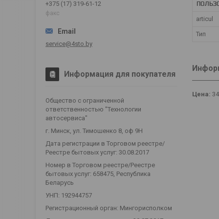
ПОЛЬЗ
+375 (17) 319-61-12
факс
articul
Тип
service@4sto.by
Информ
Информация для покупателя
Цена:
3
Общество с ограниченной
ответственностью "Технологии
автосервиса"
г. Минск, ул. Тимошенко 8, оф 9Н
Дата регистрации в Торговом реестре/
Реестре бытовых услуг: 30.08.2017
Номер в Торговом реестре/Реестре
бытовых услуг: 658475, Республика
Беларусь
УНП: 192944757
Регистрационный орган: Мингорисполком