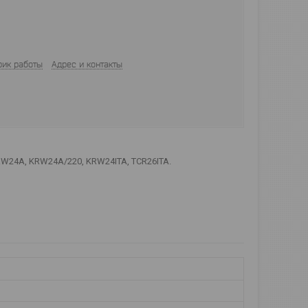
фик работы
Адрес и контакты
W24A, KRW24A/220, KRW24ITA, TCR26ITA.