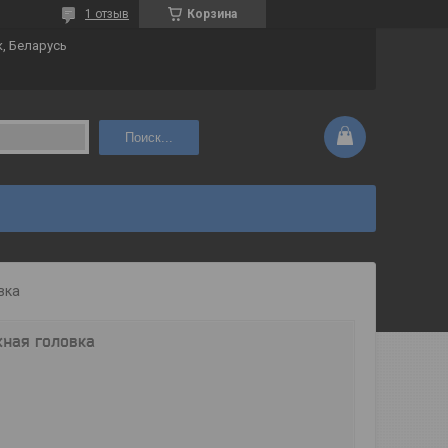
1 отзыв
Корзина
к, Беларусь
Поиск...
вка
жная головка