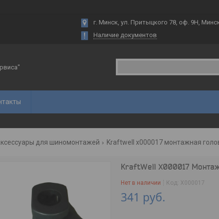
г. Минск, ул. Притыцкого 78, оф. 9Н, Минс
Наличие документов
рвиса"
нтакты
ксессуары для шиномонтажей
Kraftwell x000017 монтажная голо
KraftWell X000017 Монта
Нет в наличии
Код:
X000017
341
руб.