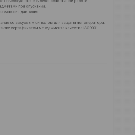
ет высокую степень безопасности при работе.
дметами при опускании.
ревышения давления.
ание со звкуовым сигналом для защиты ног оператора.
также сертификатом менеджмента качества ISO9001.