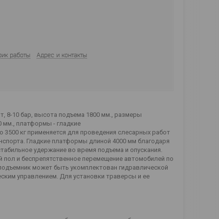
фик работы
Адрес и контакты
т, 8-10 бар, высота подъема 1800 мм., размеры
 мм., платформы - гладкие
3500 кг применяется для проведения слесарных работ
нспорта. Гладкие платформы длиной 4000 мм благодаря
табильное удержание во время подъема и опускания.
й пол и беспрепятственное перемещение автомобилей по
 подъемник может быть укомплектован гидравлической
еским управлением. Для установки траверсы и ее