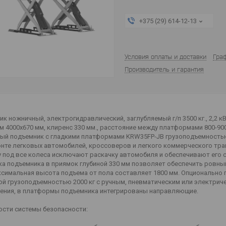
+375 (29) 614-12-13
Условия оплаты и доставки
Гра
Производитель и гарантия
к ножничный, электрогидравлический, заглубляемый г/п 3500 кг., 2,2 кВ
 4000х670 мм, клиренс 330 мм., расстояние между платформами 800-900
ый подъемник с гладкими платформами KRW35FP-JB грузоподъемностью 
нте легковых автомобилей, кроссоверов и легкого коммерческого тра
 под все колеса исключают раскачку автомобиля и обеспечивают его с
а подъемника в приямок глубиной 330 мм позволяет обеспечить ровны
аксимальная высота подъема от пола составляет 1800 мм. Опционально
й грузоподъемностью 2000 кг с ручным, пневматическим или электрич
ения, в платформы подъемника интегрированы направляющие.
ости системы безопасности: