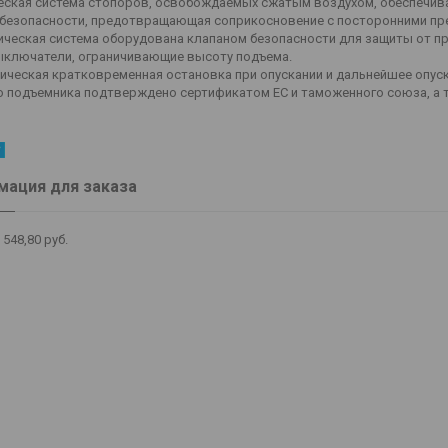
еская система стопоров, освобождаемых сжатым воздухом, обеспечива
 безопасности, предотвращающая соприкосновение с посторонними пре
ическая система оборудована клапаном безопасности для защиты от п
ключатели, ограничивающие высоту подъема.
ческая кратковременная остановка при опускании и дальнейшее опуск
о подъемника подтверждено сертификатом EC и таможенного союза, а 
ация для заказа
 548,80
руб.