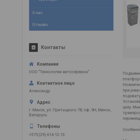
О нас
Отзывы
Контакты
ООО "Технологии автосервиса"
Подъемни
платформ
Ножничн
при ремо
Александр
подхвату
Установк
цеху. М
г. Минск, ул. Притыцкого 78, оф. 9Н, Минск,
траверсо
Беларусь
перемещ
Особенн
+375 (29) 614-12-13