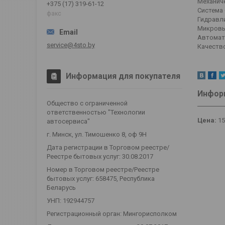
Механич
+375 (17) 319-61-12
Система
факс
Гидравл
Микровы
Автомати
service@4sto.by
Качеств
Информация для покупателя
Информ
Общество с ограниченной
ответственностью "Технологии
Цена:
15
автосервиса"
г. Минск, ул. Тимошенко 8, оф 9Н
Дата регистрации в Торговом реестре/
Реестре бытовых услуг: 30.08.2017
Номер в Торговом реестре/Реестре
бытовых услуг: 658475, Республика
Беларусь
УНП: 192944757
Регистрационный орган: Мингорисполком