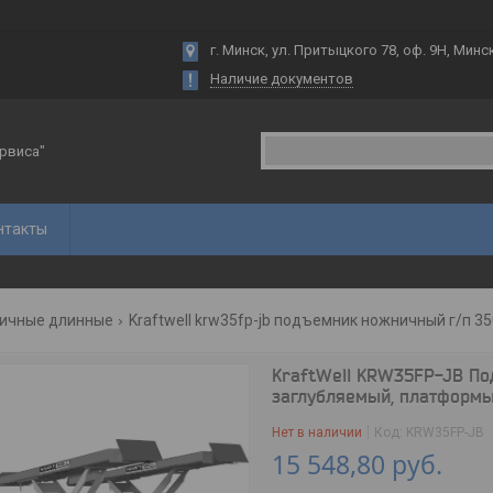
г. Минск, ул. Притыцкого 78, оф. 9Н, Минс
Наличие документов
рвиса"
нтакты
ичные длинные
Kraftwell krw35fp-jb подъемник ножничный г/п 3
KraftWell KRW35FP-JB По
заглубляемый, платформы
Нет в наличии
Код:
KRW35FP-JB
15 548,80
руб.