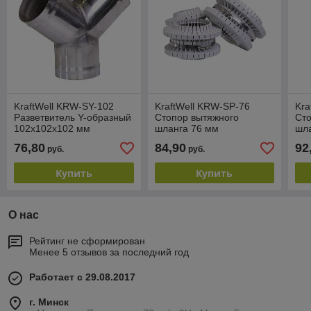
KraftWell KRW-SY-102
KraftWell KRW-SP-76
Kra
Разветвитель Y-образный
Стопор вытяжного
Сто
102х102x102 мм
шланга 76 мм
шл
76,80
84,90
92
руб.
руб.
Купить
Купить
О нас
Рейтинг не сформирован
Менее 5 отзывов за последний год
Работает с 29.08.2017
г. Минск