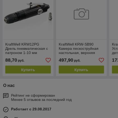
KraftWell KRW12PG
KraftWell KRW-SB90
Kra
Дрель пневматическая с
Камера пескоструйная
Уст
патроном 1-10 мм
настольная, верхняя
дет
загрузка, 90 л
эле
88,70
497,90
17
руб.
руб.
Купить
Купить
О нас
Рейтинг не сформирован
Менее 5 отзывов за последний год
Работает с 29.08.2017