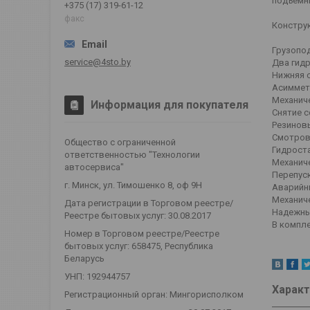
подъемни
+375 (17) 319-61-12
факс
Констру
Грузопод
service@4sto.by
Два гид
Нижняя 
Асиммет
Механич
Информация для покупателя
Снятие с
Резинов
Смотров
Общество с ограниченной
Гидрост
ответственностью "Технологии
Механич
автосервиса"
Перепуск
г. Минск, ул. Тимошенко 8, оф 9Н
Аварийн
Механич
Дата регистрации в Торговом реестре/
Надежны
Реестре бытовых услуг: 30.08.2017
В компле
Номер в Торговом реестре/Реестре
бытовых услуг: 658475, Республика
Беларусь
УНП: 192944757
Характ
Регистрационный орган: Мингорисполком