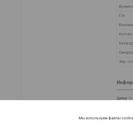
Время 
Г/п
Бокова
Кол-во
Катего
Синхро
Упр. с
Информ
Цена:
5 
Мы используем файлы cookie