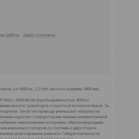
фик работы
Адрес и контакты
, г/п 4000 кг., 2,2 кВт, высота подъема 1800 мм.,
AFTWELL KRW4DLM грузоподъемностью 4000 кг
ммерческого транспорта с короткой колесной базой. За
каретки. Такой тип привода уменьшает нагрузку на
оложены каретки с поворотными лапами асимметричной
 снабжены нейлоновыми ползунами, обеспечивающими
 механических стопоров со снятием с двух сторон
яжении всего времени ремонта. Габаритная высота