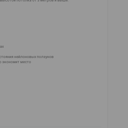
 высотой потолка от 3 метров и выше.
ах
стояния нейлоновых ползунов
о экономит место