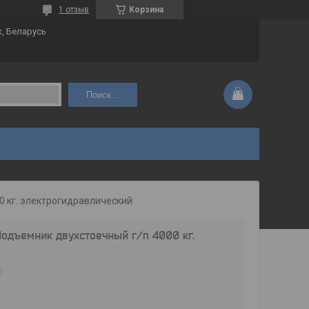
1 отзыв
Корзина
к, Беларусь
Поиск...
0 кг. электрогидравлический
одъемник двухстоечный г/п 4000 кг.
0