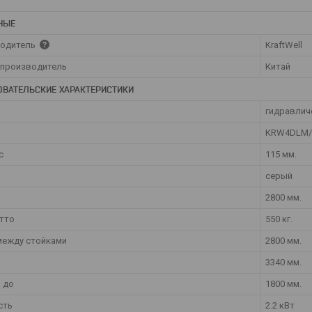
НЫЕ
одитель
KraftWell
 производитель
Китай
ОВАТЕЛЬСКИЕ ХАРАКТЕРИСТИКИ
гидравлич
KRW4DLM/
с
115 мм.
серый
2800 мм.
утто
550 кг.
 между стойками
2800 мм.
3340 мм.
 до
1800 мм.
сть
2.2 кВт