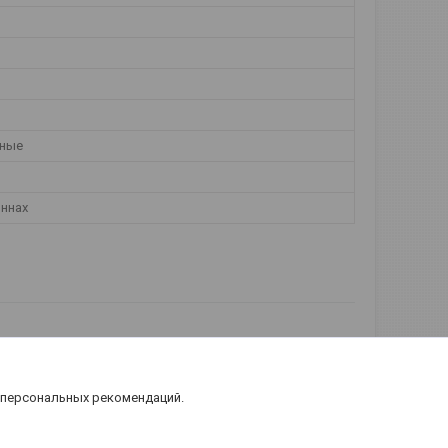
чные
оннах
 персональных рекомендаций.