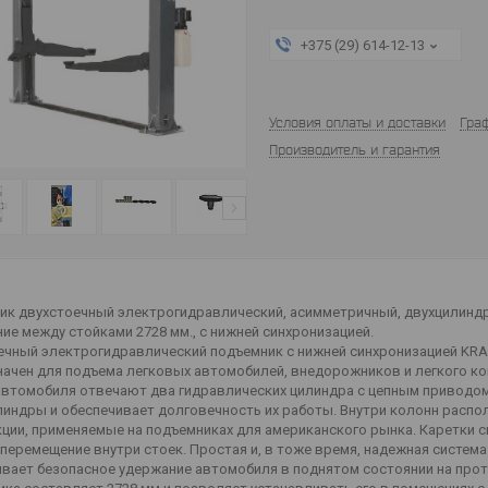
+375 (29) 614-12-13
Условия оплаты и доставки
Гра
Производитель и гарантия
к двухстоечный электрогидравлический, асимметричный, двухцилиндровый
ие между стойками 2728 мм., с нижней синхронизацией.
ечный электрогидравлический подъемник с нижней синхронизацией KR
ачен для подъема легковых автомобилей, внедорожников и легкого ко
втомобиля отвечают два гидравлических цилиндра с цепным приводом 
линдры и обеспечивает долговечность их работы. Внутри колонн расп
кции, применяемые на подъемниках для американского рынка. Каретки
перемещение внутри стоек. Простая и, в тоже время, надежная система
вает безопасное удержание автомобиля в поднятом состоянии на прот