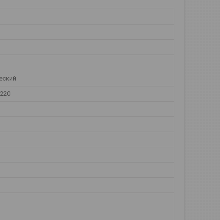
еский
220