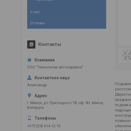
О нас
Отзывы
Контакты
ООО "Технологии автосервиса"
Подъемни
Александр
расстоян
Двухсто
предназн
г. Минск, ул. Притыцкого 78, оф. 9Н, Минск,
подъем а
Беларусь
гидроци
констру
плавное 
обеспечи
+375 (29) 614-12-13