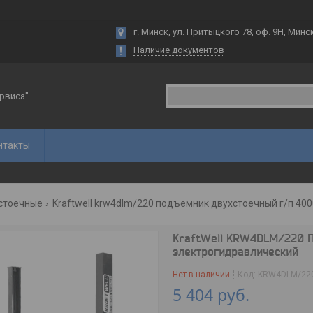
г. Минск, ул. Притыцкого 78, оф. 9Н, Минс
Наличие документов
рвиса"
нтакты
стоечные
Kraftwell krw4dlm/220 подъемник двухстоечный г/п 400
KraftWell KRW4DLM/220 П
электрогидравлический
Нет в наличии
Код:
KRW4DLM/22
5 404
руб.