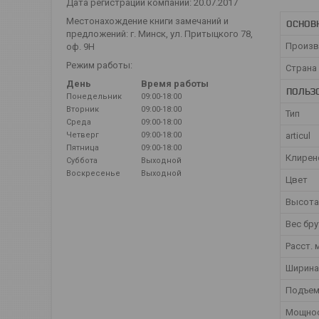
Дата регистрации компании: 20.07.2017
Местонахождение книги замечаний и
ОСНОВ
предложений: г. Минск, ул. Притыцкого 78,
Произв
оф. 9Н
Режим работы:
Страна
День
Время работы
ПОЛЬЗ
Понедельник
09:00-18:00
Вторник
09:00-18:00
Тип
Среда
09:00-18:00
Четверг
09:00-18:00
articul
Пятница
09:00-18:00
Клирен
Суббота
Выходной
Воскресенье
Выходной
Цвет
Высота
Вес бр
Расст.
Ширина
Подъем
Мощно