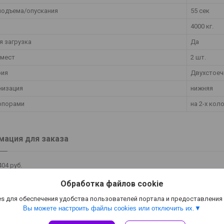
подъема/опускания
55 сек
4000 кг.
я загрузка
Да
 мест
2 шт.
рия
Двухстое
низация
нижняя
топорами
на 2-х кол
ация для заказа
404
руб.
Обработка файлов cookie
s для обеспечения удобства пользователей портала и предоставления
Вы можете настроить файлы cookies или отключить их.