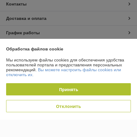
Контакты
Доставка и оплата
График работы
Полная версия сайта
Обработка файлов cookie
Мы используем файлы cookies для обеспечения удобства
Политика обработки cookies
пользователей портала и предоставления персональных
рекомендаций.
Вы можете настроить файлы cookies или
отключить их.
Сайт создан на платформе Deal.by
Принять
Информация для покупателя
Юридическое лицо:
Общество с ограниченной ответственностью
Отклонить
"Технологии автосервиса"
г. Минск, ул. Тимошенко 8, оф 9Н
Регистрационный номер ЕГР: 192944757
УНП: 192944757