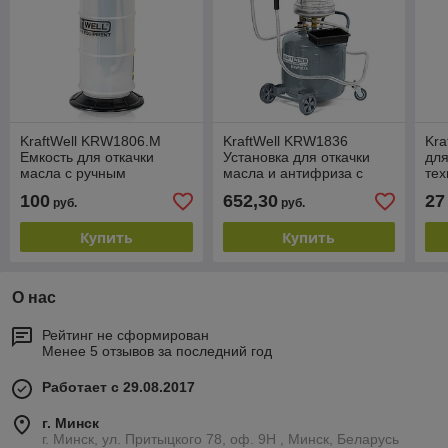
KraftWell KRW1806.M
KraftWell KRW1836
Kra
Емкость для откачки
Установка для откачки
для
масла с ручным
масла и антифриза с
тех
приводом, 6 л
мерной емкостью, 40 л
л
100
652,30
27
руб.
руб.
Купить
Купить
О нас
Рейтинг не сформирован
Менее 5 отзывов за последний год
Работает с 29.08.2017
г. Минск
г. Минск, ул. Притыцкого 78, оф. 9Н , Минск, Беларусь