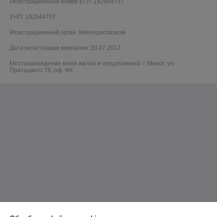
Регистрационный номер ЕГР: 192944757
УНП: 192944757
Регистрационный орган: Мингорисполком
Дата регистрации компании: 20.07.2017
Местонахождение книги жалоб и предложений: г. Минск, ул.
Притыцкого 78, оф. 9Н