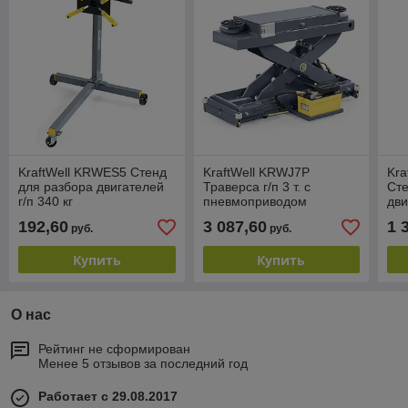
KraftWell KRWES5 Стенд
KraftWell KRWJ7P
Kra
для разбора двигателей
Траверса г/п 3 т. с
Сте
г/п 340 кг
пневмоприводом
дви
ред
192,60
3 087,60
1 
руб.
руб.
Купить
Купить
О нас
Рейтинг не сформирован
Менее 5 отзывов за последний год
Работает с 29.08.2017