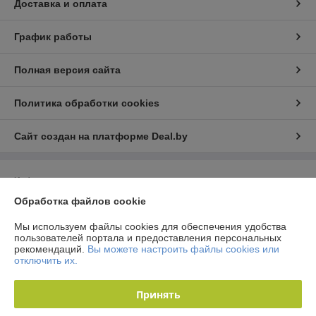
Доставка и оплата
График работы
Полная версия сайта
Политика обработки cookies
Сайт создан на платформе Deal.by
Информация для покупателя
Обработка файлов cookie
Юридическое лицо:
Общество с ограниченной ответственностью
"Технологии автосервиса"
г. Минск, ул. Тимошенко 8, оф 9Н
Мы используем файлы cookies для обеспечения удобства
пользователей портала и предоставления персональных
Регистрационный номер ЕГР: 192944757
рекомендаций.
Вы можете настроить файлы cookies или
отключить их.
УНП: 192944757
Регистрационный орган: Мингорисполком
Принять
Дата регистрации компании: 20.07.2017