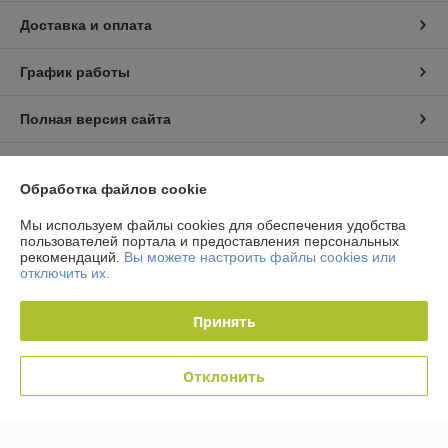
Доставка и оплата
График работы
Полная версия сайта
Политика обработки cookies
Обработка файлов cookie
Сайт создан на платформе Deal.by
Мы используем файлы cookies для обеспечения удобства
пользователей портала и предоставления персональных
рекомендаций.
Вы можете настроить файлы cookies или
отключить их.
Информация для покупателя
Юридическое лицо:
Общество с ограниченной ответственностью
Принять
"Технологии автосервиса"
г. Минск, ул. Тимошенко 8, оф 9Н
Регистрационный номер ЕГР: 192944757
Отклонить
УНП: 192944757
Регистрационный орган: Мингорисполком