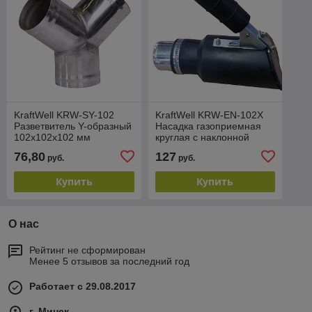
KraftWell KRW-SY-102
KraftWell KRW-EN-102X
Разветвитель Y-образный
Насадка газоприемная
102х102x102 мм
круглая с наклонной
крышкой 102 мм
76,80
127
руб.
руб.
Купить
Купить
О нас
Рейтинг не сформирован
Менее 5 отзывов за последний год
Работает с 29.08.2017
г. Минск