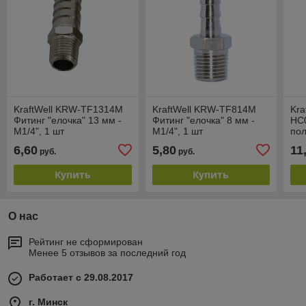
KraftWell KRW-TF1314M
KraftWell KRW-TF814M
Kra
Фитинг "елочка" 13 мм -
Фитинг "елочка" 8 мм -
HC
M1/4", 1 шт
M1/4", 1 шт
пол
мм,
6,60
5,80
11
руб.
руб.
Купить
Купить
О нас
Рейтинг не сформирован
Менее 5 отзывов за последний год
Работает с 29.08.2017
г. Минск