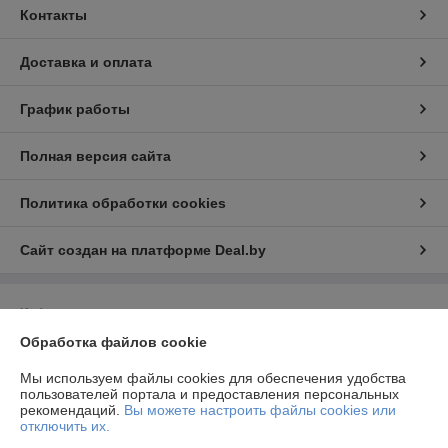
Контакты
Доставка и оплата
График работы
Полная версия сайта
Политика обработки cookies
Сайт создан на платформе Deal.by
Информация для покупателя
Обработка файлов cookie
Юридическое лицо:
Общество с ограниченной ответственностью
"Технологии автосервиса"
г. Минск, ул. Тимошенко 8, оф 9Н
Мы используем файлы cookies для обеспечения удобства
пользователей портала и предоставления персональных
Регистрационный номер ЕГР: 192944757
рекомендаций.
Вы можете настроить файлы cookies или
отключить их.
УНП: 192944757