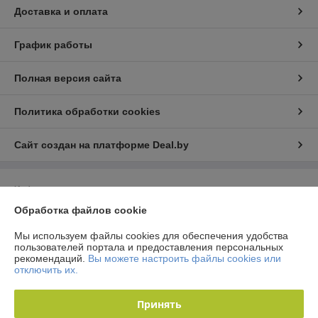
Доставка и оплата
График работы
Полная версия сайта
Политика обработки cookies
Сайт создан на платформе Deal.by
Информация для покупателя
Обработка файлов cookie
Юридическое лицо:
Общество с ограниченной ответственностью
"Технологии автосервиса"
г. Минск, ул. Тимошенко 8, оф 9Н
Мы используем файлы cookies для обеспечения удобства
пользователей портала и предоставления персональных
Регистрационный номер ЕГР: 192944757
рекомендаций.
Вы можете настроить файлы cookies или
отключить их.
УНП: 192944757
Регистрационный орган: Мингорисполком
Принять