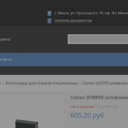
г. Минск, ул. Притыцкого 78, оф. 9Н, Минс
Наличие документов
рвиса"
нтакты
е
Аксессуары для станков специальных
Comec rp0099 шлифовал
Comec RP0099 Шлифовальн
Нет в наличии
Код:
RP0099
605,20
руб.