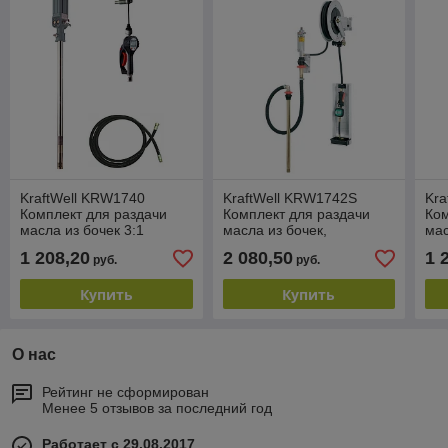
KraftWell KRW1740
KraftWell KRW1742S
Kra
Комплект для раздачи
Комплект для раздачи
Ком
масла из бочек 3:1
масла из бочек,
мас
мобильный
настенный, с катушкой
мо
1 208,20
2 080,50
1 
руб.
руб.
Купить
Купить
О нас
Рейтинг не сформирован
Менее 5 отзывов за последний год
Работает с 29.08.2017