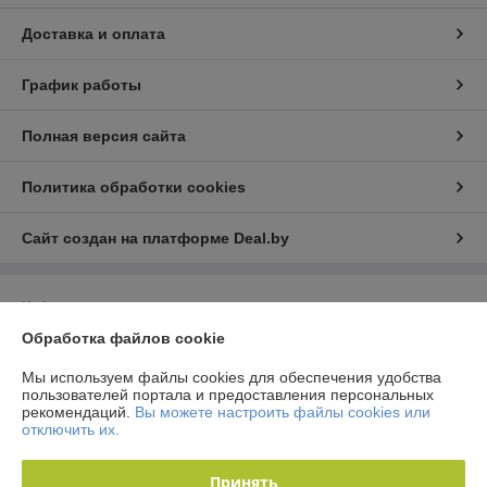
Доставка и оплата
График работы
Полная версия сайта
Политика обработки cookies
Сайт создан на платформе Deal.by
Информация для покупателя
Обработка файлов cookie
Юридическое лицо:
Общество с ограниченной ответственностью
"Технологии автосервиса"
г. Минск, ул. Тимошенко 8, оф 9Н
Мы используем файлы cookies для обеспечения удобства
пользователей портала и предоставления персональных
Регистрационный номер ЕГР: 192944757
рекомендаций.
Вы можете настроить файлы cookies или
отключить их.
УНП: 192944757
Регистрационный орган: Мингорисполком
Принять