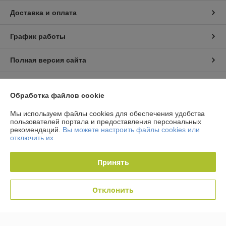
Доставка и оплата
График работы
Полная версия сайта
Политика обработки cookies
Обработка файлов cookie
Сайт создан на платформе Deal.by
Мы используем файлы cookies для обеспечения удобства
пользователей портала и предоставления персональных
рекомендаций.
Вы можете настроить файлы cookies или
отключить их.
Информация для покупателя
Юридическое лицо:
Общество с ограниченной ответственностью
Принять
"Технологии автосервиса"
г. Минск, ул. Тимошенко 8, оф 9Н
Регистрационный номер ЕГР: 192944757
Отклонить
УНП: 192944757
Регистрационный орган: Мингорисполком