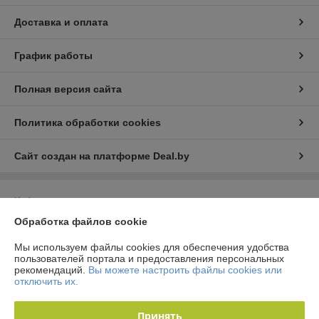
Доставка и оплата
График работы
Полная версия сайта
Политика обработки cookies
Сайт создан на платформе Deal.by
Информация для покупателя
Обработка файлов cookie
Юридическое лицо:
Общество с ограниченной ответственностью
"Технологии автосервиса"
г. Минск, ул. Тимошенко 8, оф 9Н
Мы используем файлы cookies для обеспечения удобства
пользователей портала и предоставления персональных
Регистрационный номер ЕГР: 192944757
рекомендаций.
Вы можете настроить файлы cookies или
отключить их.
УНП: 192944757
Регистрационный орган: Мингорисполком
Принять