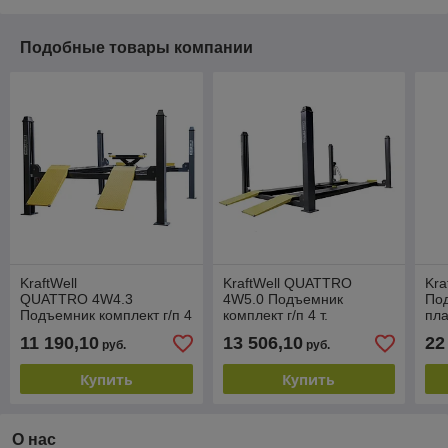
Подобные товары компании
KraftWell
KraftWell QUATTRO
Kra
QUATTRO 4W4.3
4W5.0 Подъемник
Под
Подъемник комплект г/п 4
комплект г/п 4 т.
пл
т. платформы 4320 мм
платформы 5020 мм для
схо
11 190,10
13 506,10
22
руб.
руб.
для сход-развала
сход-развала
Купить
Купить
О нас