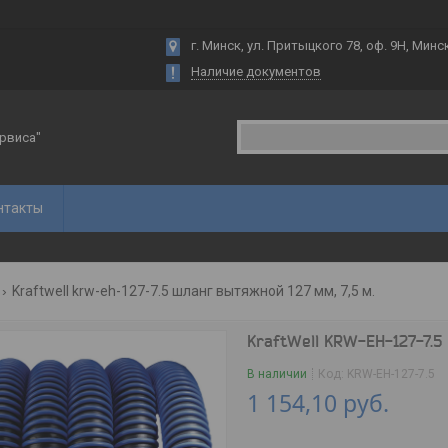
г. Минск, ул. Притыцкого 78, оф. 9Н, Минс
Наличие документов
рвиса"
нтакты
Kraftwell krw-eh-127-7.5 шланг вытяжной 127 мм, 7,5 м.
KraftWell KRW-EH-127-7.5 
В наличии
Код:
KRW-EH-127-7.5
1 154,10
руб.