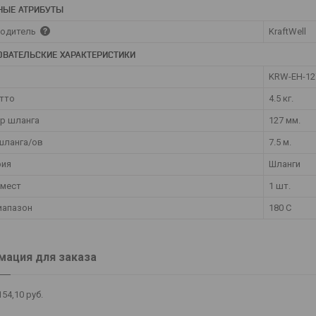
НЫЕ АТРИБУТЫ
одитель
KraftWell
ОВАТЕЛЬСКИЕ ХАРАКТЕРИСТИКИ
KRW-EH-12
утто
4.5 кг.
р шланга
127 мм.
шланга/ов
7.5 м.
рия
Шланги
 мест
1 шт.
иапазон
180 С
ация для заказа
154,10
руб.