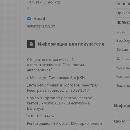
+375 (17) 319-61-12
ОСНОВ
факс
Произв
ПОЛЬЗ
service@4sto.by
articul
Вес бр
Информация для покупателя
Диамет
Длина 
Общество с ограниченной
ответственностью "Технологии
Катего
автосервиса"
Кол-во
г. Минск, ул. Тимошенко 8, оф 9Н
Дата регистрации в Торговом реестре/
Темп. д
Реестре бытовых услуг: 30.08.2017
Номер в Торговом реестре/Реестре
бытовых услуг: 658475, Республика
Информ
Беларусь
УНП: 192944757
Цена:
1 
Регистрационный орган: Мингорисполком