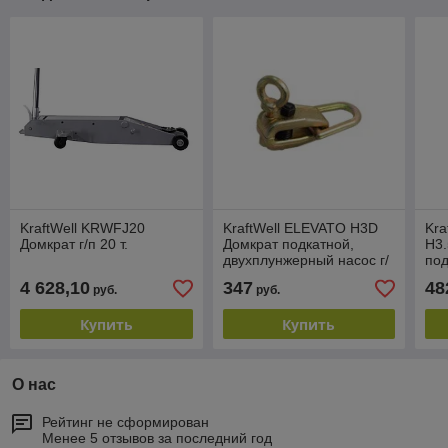
KraftWell KRWFJ20
KraftWell ELEVATO H3D
Kra
Домкрат г/п 20 т.
Домкрат подкатной,
H3.
двухплунжерный насос г/
под
п 3 т.
ни
4 628,10
347
48
руб.
руб.
дву
пед
Купить
Купить
О нас
Рейтинг не сформирован
Менее 5 отзывов за последний год