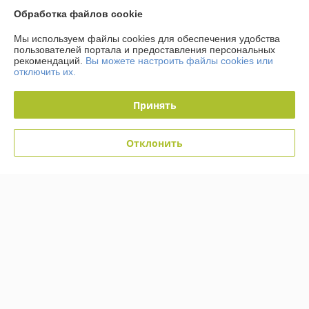
Обработка файлов cookie
О нас
Мы используем файлы cookies для обеспечения удобства
пользователей портала и предоставления персональных
Контакты
рекомендаций.
Вы можете настроить файлы cookies или
отключить их.
Доставка и оплата
Принять
График работы
Отклонить
Полная версия сайта
Политика обработки cookies
Сайт создан на платформе Deal.by
Информация для покупателя
Юридическое лицо:
Общество с ограниченной ответственностью
"Технологии автосервиса"
г. Минск, ул. Тимошенко 8, оф 9Н