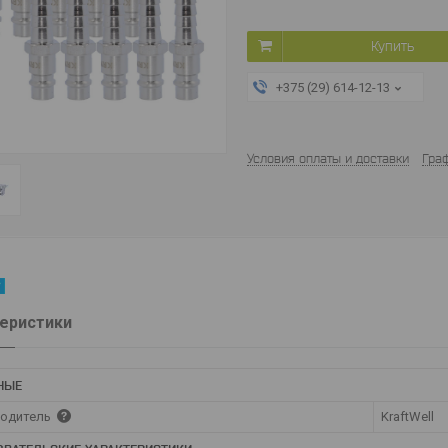
Купить
+375 (29) 614-12-13
Условия оплаты и доставки
Гра
еристики
НЫЕ
одитель
KraftWell