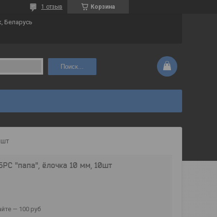
1 отзыв
Корзина
к, Беларусь
Поиск...
0шт
РС "папа", ёлочка 10 мм, 10шт
йте — 100 руб