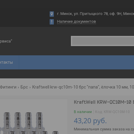
г. Минск, ул. Притыцкого 78, оф. 9Н, Минс
Наличие документов
рвиса"
нтакты
Фитинги
Брс
Kraftwell krw-qc10m-10 брс "папа", ёлочка 10 мм, 1
KraftWell KRW-QC10M-10 Б
В наличии
Код:
KRW-QC10M-10
43,20
руб.
Минимальная сумма заказа на са