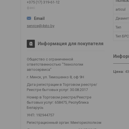
ПОЛЬЗ
+375 (17) 319-61-12
факс
articul
Диамет
service@4sto.by
Тип
Тип БРС
Информация для покупателя
Информ
Общество с ограниченной
ответственностью "Технологии
автосервиса"
Цена:
43
г. Минск, ул. Тимошенко 8, оф 9Н
Дата регистрации в Торговом реестре/
Реестре бытовых услуг: 30.08.2017
Номер в Торговом реестре/Реестре
бытовых услуг: 658475, Республика
Беларусь
УНП: 192944757
Регистрационный орган: Мингорисполком