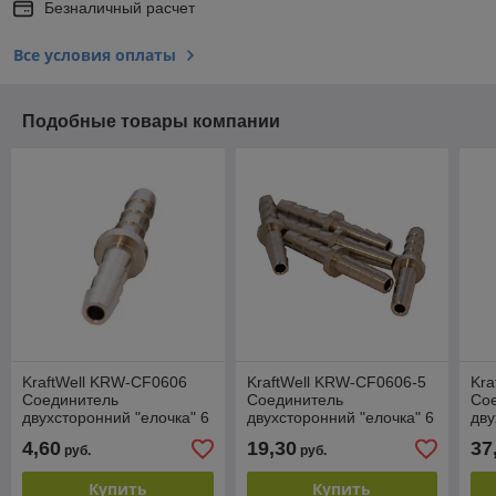
Безналичный расчет
Все условия оплаты
Подобные товары компании
KraftWell KRW-CF0606
KraftWell KRW-CF0606-5
Kra
Соединитель
Соединитель
Со
двухсторонний "елочка" 6
двухсторонний "елочка" 6
дву
мм, 1 шт
мм, 5 шт
мм,
4,60
19,30
37
руб.
руб.
Купить
Купить