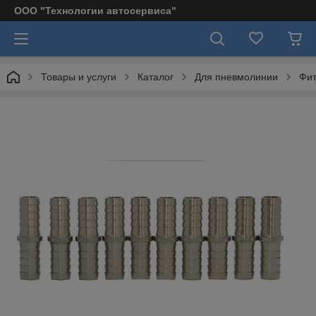
ООО "Технологии автосервиса"
Товары и услуги
Каталог
Для пневмолинии
Фит