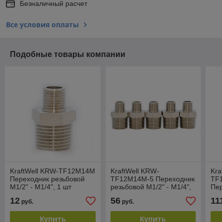
Безналичный расчет
Все условия оплаты
Подобные товары компании
KraftWell KRW-TF12M14M
KraftWell KRW-
Kra
Переходник резьбовой
TF12M14M-5 Переходник
TF
M1/2" - M1/4", 1 шт
резьбовой M1/2" - M1/4",
Пер
5 шт
M1/
12
56
11
руб.
руб.
Купить
Купить