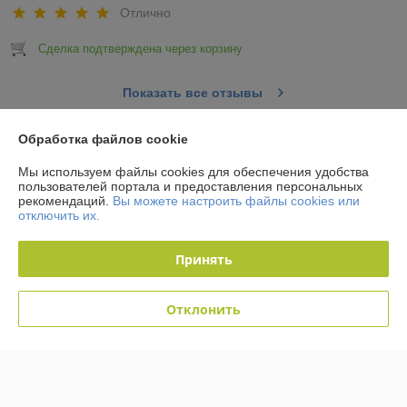
Отлично
Сделка подтверждена через корзину
Показать все отзывы
Обработка файлов cookie
О нас
Мы используем файлы cookies для обеспечения удобства
пользователей портала и предоставления персональных
Контакты
рекомендаций.
Вы можете настроить файлы cookies или
отключить их.
Доставка и оплата
Принять
График работы
Отклонить
Полная версия сайта
Политика обработки cookies