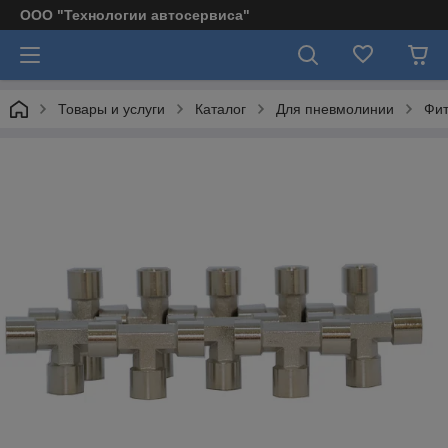
ООО "Технологии автосервиса"
Товары и услуги
Каталог
Для пневмолинии
Фит