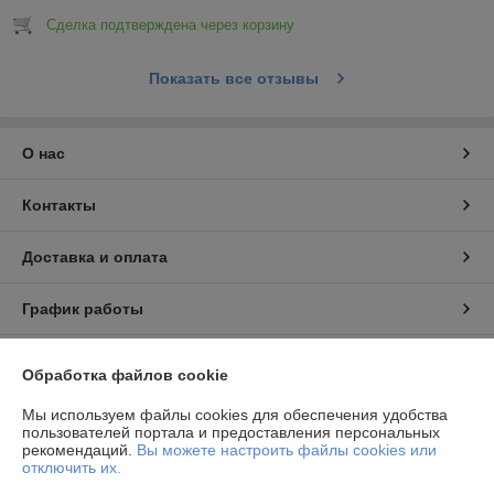
Сделка подтверждена через корзину
Показать все отзывы
О нас
Контакты
Доставка и оплата
График работы
Полная версия сайта
Обработка файлов cookie
Политика обработки cookies
Мы используем файлы cookies для обеспечения удобства
пользователей портала и предоставления персональных
рекомендаций.
Вы можете настроить файлы cookies или
Сайт создан на платформе Deal.by
отключить их.