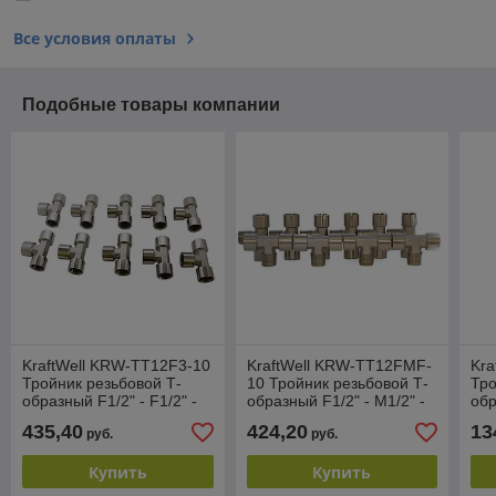
Все условия оплаты
Подобные товары компании
KraftWell KRW-TT12F3-10
KraftWell KRW-TT12FMF-
Kra
Тройник резьбовой Т-
10 Тройник резьбовой Т-
Тро
образный F1/2" - F1/2" -
образный F1/2" - M1/2" -
обр
F1/2", 10 шт
F1/2", 10 шт
F1/
435,40
424,20
13
руб.
руб.
Купить
Купить