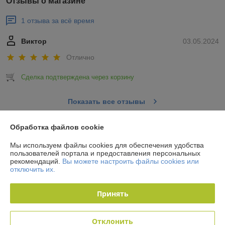
Отзывы о магазине
1 отзыва за всё время
Виктор
03.05.2024
Отлично
Сделка подтверждена через корзину
Показать все отзывы
Обработка файлов cookie
О нас
Мы используем файлы cookies для обеспечения удобства
пользователей портала и предоставления персональных
Контакты
рекомендаций.
Вы можете настроить файлы cookies или
отключить их.
Доставка и оплата
Принять
График работы
Отклонить