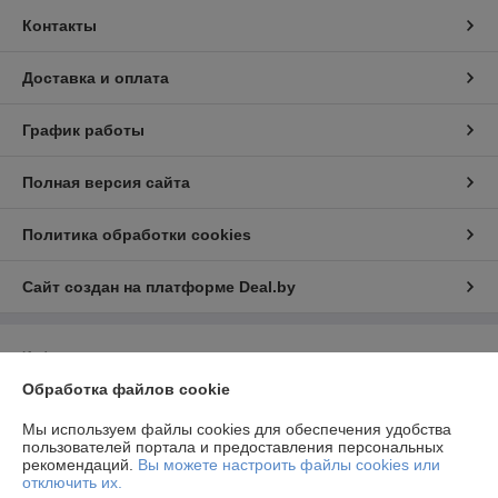
Контакты
Доставка и оплата
График работы
Полная версия сайта
Политика обработки cookies
Сайт создан на платформе Deal.by
Информация для покупателя
Обработка файлов cookie
Юридическое лицо:
Общество с ограниченной ответственностью
"Технологии автосервиса"
г. Минск, ул. Тимошенко 8, оф 9Н
Мы используем файлы cookies для обеспечения удобства
пользователей портала и предоставления персональных
Регистрационный номер ЕГР: 192944757
рекомендаций.
Вы можете настроить файлы cookies или
отключить их.
УНП: 192944757