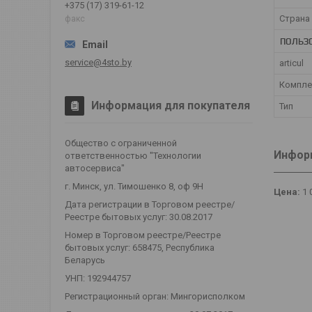
+375 (17) 319-61-12
Страна
факс
ПОЛЬЗ
service@4sto.by
articul
Компле
Информация для покупателя
Тип
Общество с ограниченной
Информ
ответственностью "Технологии
автосервиса"
г. Минск, ул. Тимошенко 8, оф 9Н
Цена:
1 
Дата регистрации в Торговом реестре/
Реестре бытовых услуг: 30.08.2017
Номер в Торговом реестре/Реестре
бытовых услуг: 658475, Республика
Беларусь
УНП: 192944757
Регистрационный орган: Мингорисполком