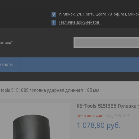
г. Минск, ул. Притыцкого 78, оф. 9Н, Минс
Наличие документов
рвиса"
нтакты
-tools 5151885 головка ударная длинная 1 85 мм
KS-Tools 5151885 Головка
Нет в наличии
Код:
5151885
1 078,90
руб.