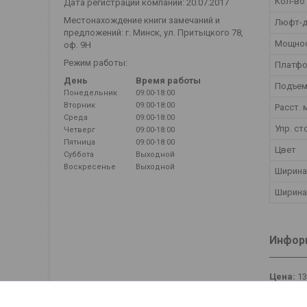
Кол-во
Дата регистрации компании: 20.07.2017
Местонахождение книги замечаний и
Люфт-д
предложений: г. Минск, ул. Притыцкого 78,
Мощно
оф. 9Н
Режим работы:
Платф
День
Время работы
Подъем
Понедельник
09:00-18:00
Вторник
09:00-18:00
Расст.
Среда
09:00-18:00
Упр. с
Четверг
09:00-18:00
Пятница
09:00-18:00
Цвет
Суббота
Выходной
Воскресенье
Выходной
Ширина
Ширина
Информ
Цена:
13