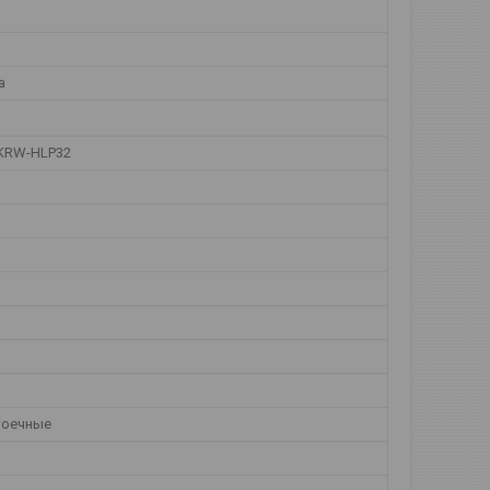
а
KRW-HLP32
тоечные