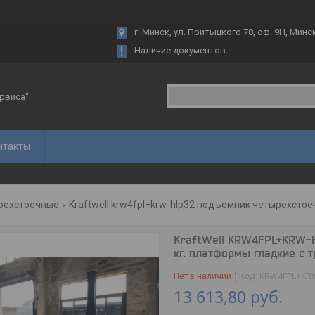
г. Минск, ул. Притыцкого 78, оф. 9Н, Минс
Наличие документов
рвиса"
нтакты
рехстоечные
Kraftwell krw4fpl+krw-hlp32 подъемник четырехстое
KraftWell KRW4FPL+KRW-
кг. платформы гладкие с 
Нет в наличии
Код:
KRW4FPL+KR
13 613,80
руб.