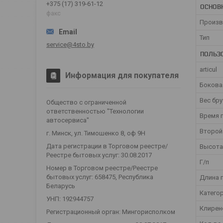
+375 (17) 319-61-12
ОСНОВ
факс
Произв
Тип
service@4sto.by
ПОЛЬЗ
articul
Информация для покупателя
Бокова
Вес бр
Общество с ограниченной
ответственностью "Технологии
Время 
автосервиса"
Второй
г. Минск, ул. Тимошенко 8, оф 9Н
Дата регистрации в Торговом реестре/
Высота
Реестре бытовых услуг: 30.08.2017
Г/п
Номер в Торговом реестре/Реестре
бытовых услуг: 658475, Республика
Длина 
Беларусь
Катего
УНП: 192944757
Клирен
Регистрационный орган: Мингорисполком