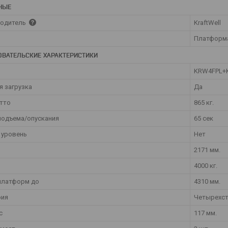
НЫЕ
одитель
KraftWell
Платформ
ОВАТЕЛЬСКИЕ ХАРАКТЕРИСТИКИ
KRW4FPL+
я загрузка
Да
утто
865 кг.
подъема/опускания
65 сек
 уровень
Нет
2171 мм.
4000 кг.
платформ до
4310 мм.
рия
Четырехс
с
117 мм.