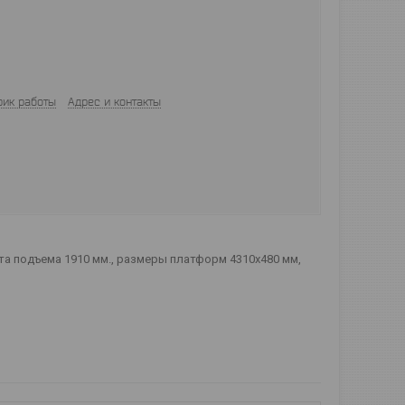
фик работы
Адрес и контакты
ота подъема 1910 мм., размеры платформ 4310х480 мм,