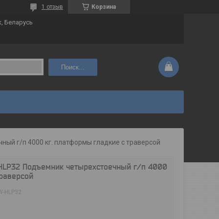
1 отзыв
Корзина
к, Беларусь
Поиск...
чный г/п 4000 кг. платформы гладкие с траверсой
HLP32 Подъемник четырехстоечный г/п 4000
траверсой
W-HLP32