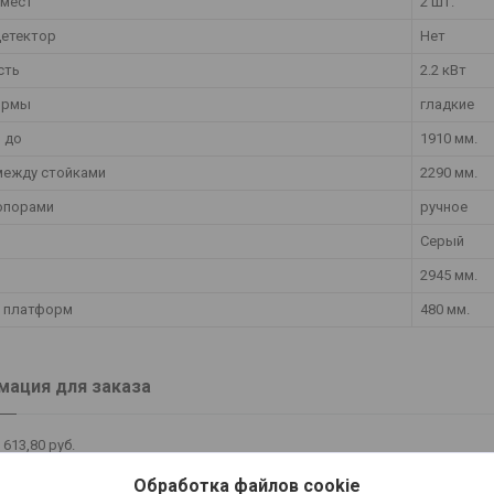
 мест
2 шт.
етектор
Нет
сть
2.2 кВт
ормы
гладкие
 до
1910 мм.
 между стойками
2290 мм.
топорами
ручное
Серый
2945 мм.
 платформ
480 мм.
ация для заказа
 613,80
руб.
Обработка файлов cookie