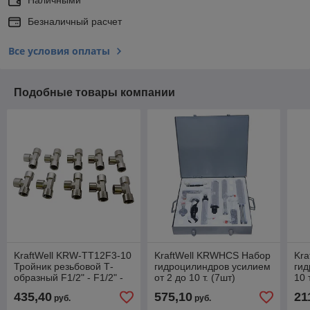
Безналичный расчет
Все условия оплаты
Подобные товары компании
KraftWell KRW-TT12F3-10
KraftWell KRWHCS Набор
Kra
Тройник резьбовой Т-
гидроцилиндров усилием
гид
образный F1/2" - F1/2" -
от 2 до 10 т. (7шт)
10 
F1/2", 10 шт
435,40
575,10
21
руб.
руб.