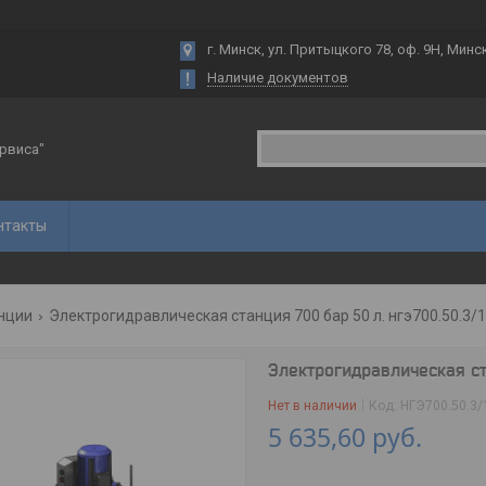
г. Минск, ул. Притыцкого 78, оф. 9Н, Минс
Наличие документов
рвиса"
нтакты
нции
Электрогидравлическая станция 700 бар 50 л. нгэ700.50.3/
Электрогидравлическая ст
Нет в наличии
Код:
НГЭ700.50.3/
5 635,60
руб.