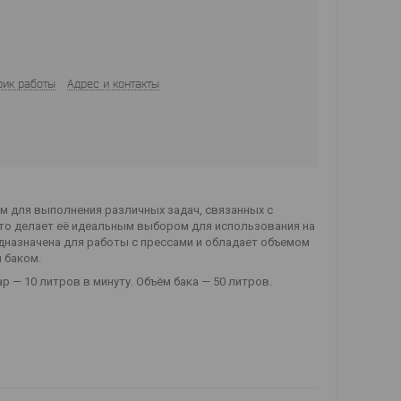
фик работы
Адрес и контакты
м для выполнения различных задач, связанных с
что делает её идеальным выбором для использования на
дназначена для работы с прессами и обладает объемом
 баком.
ар — 10 литров в минуту. Объём бака — 50 литров.