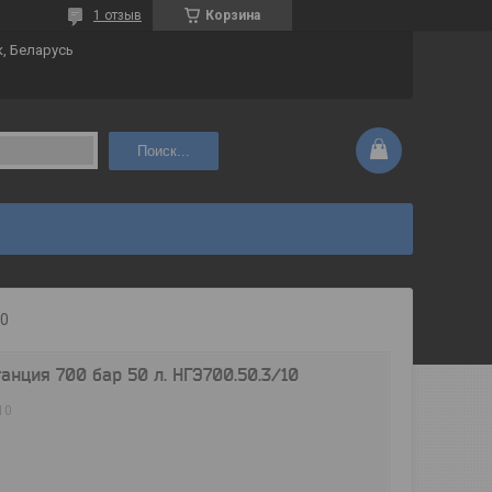
1 отзыв
Корзина
к, Беларусь
Поиск...
10
анция 700 бар 50 л. НГЭ700.50.3/10
10