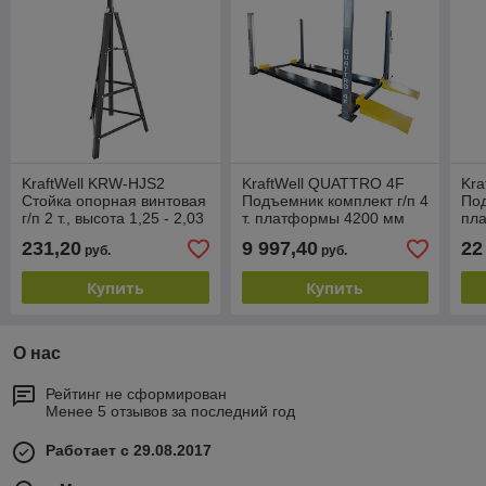
KraftWell KRW-HJS2
KraftWell QUATTRO 4F
Kra
Стойка опорная винтовая
Подъемник комплект г/п 4
Под
г/п 2 т., высота 1,25 - 2,03
т. платформы 4200 мм
пл
м.
гладкие
схо
231,20
9 997,40
22
руб.
руб.
Купить
Купить
О нас
Рейтинг не сформирован
Менее 5 отзывов за последний год
Работает с 29.08.2017