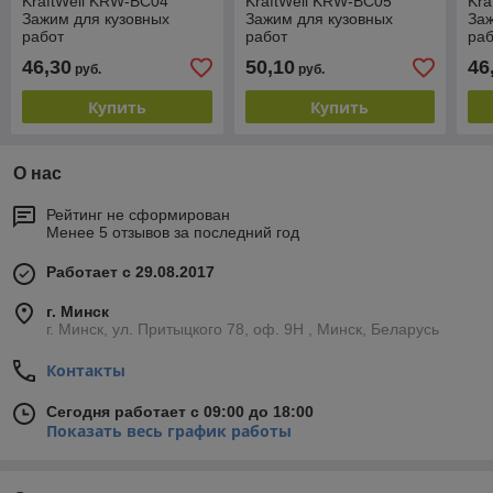
KraftWell KRW-BC04
KraftWell KRW-BC05
Kra
Зажим для кузовных
Зажим для кузовных
Заж
работ
работ
ра
двухфункциональный,
двухфункциональный,
од
46,30
50,10
46
руб.
руб.
макс. усилие 3т
макс. усилие 3т
мак
Купить
Купить
О нас
Рейтинг не сформирован
Менее 5 отзывов за последний год
Работает с 29.08.2017
г. Минск
г. Минск, ул. Притыцкого 78, оф. 9Н , Минск, Беларусь
Контакты
Сегодня работает с 09:00 до 18:00
Показать весь график работы