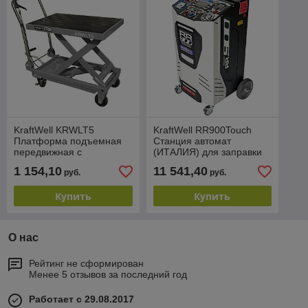
KraftWell KRWLT5
KraftWell RR900Touch
Платформа подъемная
Станция автомат
передвижная с
(ИТАЛИЯ) для заправки
гидравлическим
автомобильных
1 154,10
11 541,40
руб.
руб.
приводом, г/п 500 кг.
кондиционеров,
сенсорный дисплей
Купить
Купить
О нас
Рейтинг не сформирован
Менее 5 отзывов за последний год
Работает с 29.08.2017