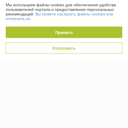
Мы используем файлы cookies для обеспечения удобства
пользователей портала и предоставления персональных
Контакты
рекомендаций.
Вы можете настроить файлы cookies или
отключить их.
Доставка и оплата
Принять
График работы
Отклонить
Полная версия сайта
Политика обработки cookies
Сайт создан на платформе Deal.by
Информация для покупателя
Юридическое лицо:
Общество с ограниченной ответственностью
"Технологии автосервиса"
г. Минск, ул. Тимошенко 8, оф 9Н
Регистрационный номер ЕГР: 192944757